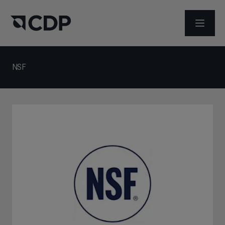
ABRIR 
NSF