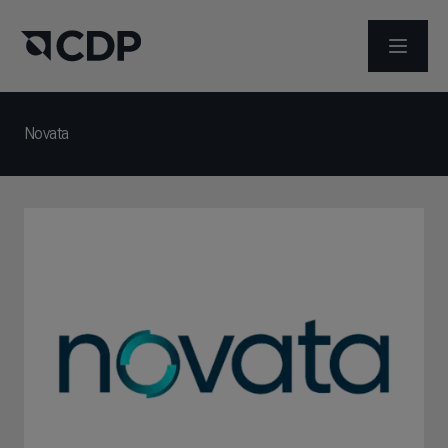
ABRIR 
Novata