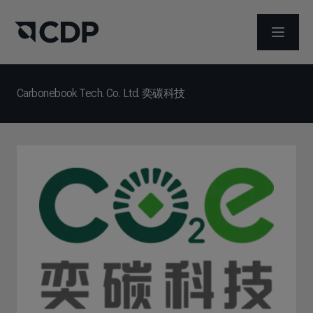
ABRIR 
Carbonebook Tech. Co. Ltd. 奕碳科技