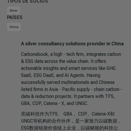
TIPOS DE SOCIOS
Silver
PAÍSES
China
A silver consultancy solutions provider in China
Carbonebook, a high - tech firm, integrates carbon
& ESG data across the value chain. It offers
actionable insights and smart services like GHG
SaaS, ESG DaaS, and AI Agents. Having
successfully served multinationals and Chinese
listed firms in Asia - Pacific supply - chain carbon -
data & reduction projects. It partners with TFS,
GBA, CDP, Catena - X, and UNGC.
奕碳科技作为TFS、 GBA 、CDP、Catena-X和
UNGC等机构的合作伙伴，是一家致力以碳数据，
ESG数据链接价值链上企业，以碳赋能的科技公