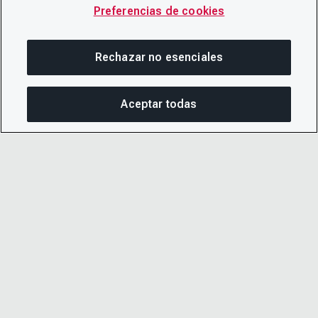
Preferencias de cookies
Rechazar no esenciales
Aceptar todas
COM
© 2026 CDP Worldwide
Número de organización benéfica registrada